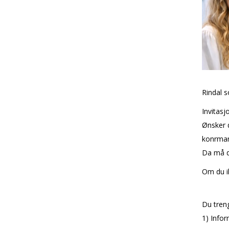
Rindal s
Invitasj
Ønsker d
konfirma
Da må d
Om du ik
Du treng
1) Info