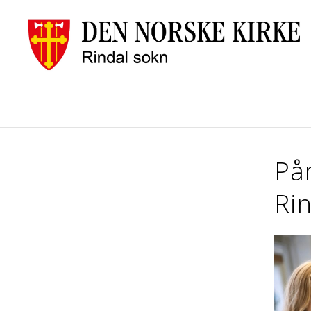
Påm
Ri