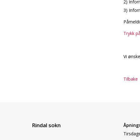
2) Info
3) Infor
Påmeldi
Trykk på
Vi ønske
Tilbake
Rindal sokn
Åpnings
Tirsdage