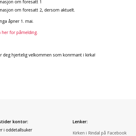
rmasjon om foresatt 1
masjon om foresatt 2, dersom aktuelt.
nga åpner 1. mai.
 her for påmelding.
r deg hjertelig velkommen som konfirmant i kirka!
tider kontor:
Lenker:
r i oddetallsuker
Kirken i Rindal på Facebook