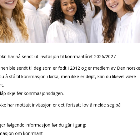
okn har nå sendt ut invitasjon til konfirmantåret 2026/2027.
onen ble sendt til deg som er født i 2012 og er medlem av Den norske 
u å stå til konfirmasjon i kirka, men ikke er døpt, kan du likevel være
nt.
åp skje før konfirmasjonsdagen.
ke har mottatt invitasjon er det fortsatt lov å melde seg på!
er følgende informasjon før du går i gang:
rmasjon om konfirmant