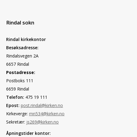
Rindal sokn
Rindal kirkekontor
Besøksadresse:
Rindalsvegen 2A
6657 Rindal
Postadresse:
Postboks 111
6659 Rindal
Telefon:
475 19 111
Epost:
post.rindal@kirken.no
Kirkeverge:
mn534@kirken.no
Sekretær:
js269@kirken.no
Åpningstider kontor: