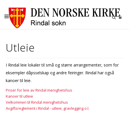
KIRKELIGE HANDLINGER
Utleie
KIRKENE
KIRKEGÅRDENE
I Rindal leie lokaler til små og større arrangementer, som for
BARN OG UNGE
eksempler dåpsselskap og andre feiringer. Rindal har også
RINDAL SOKN
kanoer til leie.
Priser for leie av Rindal menighetshus
UTLEIE
Kanoer til utleie
Velkommen til Rindal menighetshus
Avgiftsreglement i Rindal - utleie, gravlegging o.l.