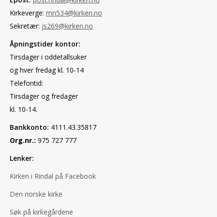
Kirkeverge:
mn534@kirken.no
Sekretær:
js269@kirken.no
Åpningstider kontor:
Tirsdager i oddetallsuker
og hver fredag kl. 10-14
Telefontid:
Tirsdager og fredager
kl. 10-14.
Bankkonto:
4111.43.35817
Org.nr.:
975 727 777
Lenker:
Kirken i Rindal på Facebook
Den norske kirke
Søk på kirkegårdene