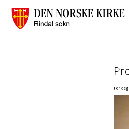
Pro
For deg 