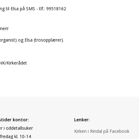
g til Elsa på SMS - tlf.: 99518162
men!
rganist) og Elsa (trosopplærer).
NK/Kirkerådet
tider kontor:
Lenker:
r i oddetallsuker
Kirken i Rindal på Facebook
fredag kl. 10-14