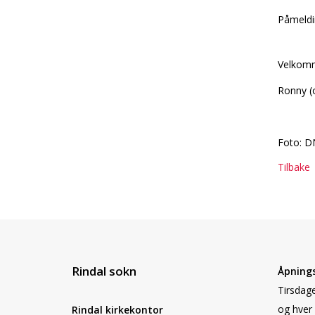
Påmeldin
Velkom
Ronny (o
Foto: D
Tilbake
Rindal sokn
Åpnings
Tirsdage
og hver 
Rindal kirkekontor